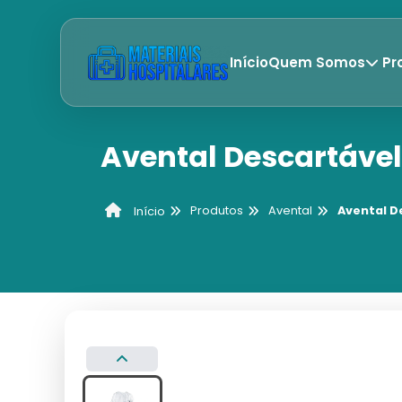
Início
Quem Somos
Pr
Avental Descartáve
Produtos
Avental
Avental D
Início