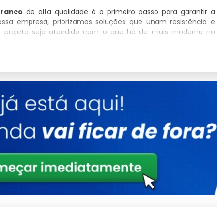
branco
de alta qualidade é o primeiro passo para garantir a
ossa empresa, priorizamos soluções que unam resistência e
u projeto seja atendido com o que há de mais moderno no
Detalhes
Polímeros estruturais de alta densidade
Conformidade total com padrões de
segurança
Tratamento de proteção UV integrado
Consultoria Especializada
mas técnicas.
periódica.