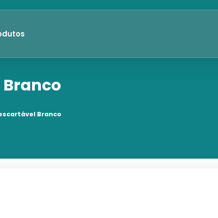
odutos
l Branco
escartável Branco