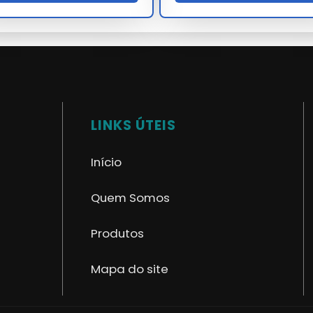
ental descartável branco?
zenamento e uso conforme a ficha técnica oficial fornecida
rga escala?
l branco, basta encaminhar sua necessidade via formulário no
LINKS ÚTEIS
rtável branco?
Início
ável branco contam com garantia de fábrica e suporte técnico
Quem Somos
 é um dos seus maiores diferenciais, garantindo que o seu
Produtos
o tempo.
Mapa do site
vel branco
prolonga a vida útil e evita paradas desnecessárias
vel branco
em desacordo com as normas técnicas pode