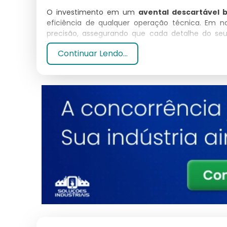
O investimento em um
avental descartável 
eficiência de qualquer operação técnica. Em n
precisão, assegurando que cada detalhe do se
mercado.
Continuar Lendo...
Especificações Técnicas
Atributo
Material
Normas
Acabamento
Suporte
Características e Benefícios
Alta adaptabilidade a diferentes exigências e nor
Design moderno que facilita a inspeção e limpeza 