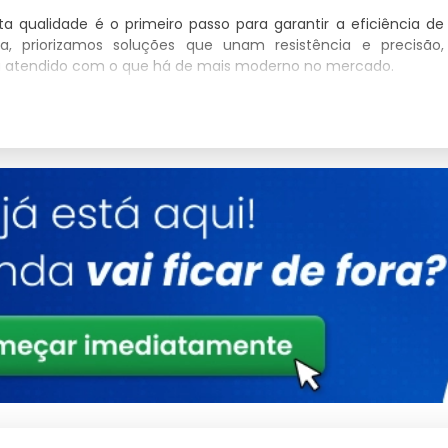
ta qualidade é o primeiro passo para garantir a eficiência de
, priorizamos soluções que unam resistência e precisão,
ja atendido com o que há de mais moderno no mercado.
Detalhes
Polímeros estruturais de alta densidade
Conformidade total com padrões de
segurança
Tratamento de proteção UV integrado
Consultoria Especializada
amadas no sistema.
 industrial.
nvestidor.