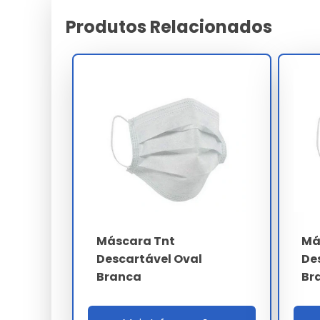
Suporte
Produtos Relacionados
Características e Benefícios
Qualidade validada pelos maiores especialistas do 
Garantia estendida para garantir tranquilidade ao i
Desenvolvido com foco total na sustentabilidade 
Alta adaptabilidade a diferentes exigências e nor
Máxima proteção contra agentes externos e desg
Facilidade de instalação e integração em sistema
Preço e Orçamento
A definição de valores para
máscara tnt descart
volume da sua necessidade. Trabalhamos com prop
Máscara Tnt
Má
em cada projeto.
Descartável Oval
De
Branca
Br
Onde Comprar Máscara Tnt D