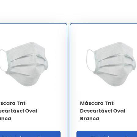
Consultoria Especializada
setor.
nvestidor.
ambiental.
mas técnicas.
aste precoce.
s complexos.
ável 100 unidades
leva em conta a complexidade técnica e o
ostas personalizadas para garantir o melhor custo-benefício
scara Tnt
Máscara Tnt
scartável Oval
Descartável Oval
anca
Branca
escartável 100 Unidades