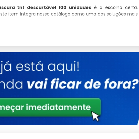
scara tnt descartável 100 unidades
é a escolha certa.
este item integra nosso catálogo como uma das soluções mais
t Descartável 100 Unidades
seriedade com que trata o fornecimento de
máscara tnt
 selecionados criteriosamente para garantir que você tenha em
Detalhes
Polímeros estruturais de alta densidade
Conformidade total com padrões de
segurança
Tratamento de proteção UV integrado