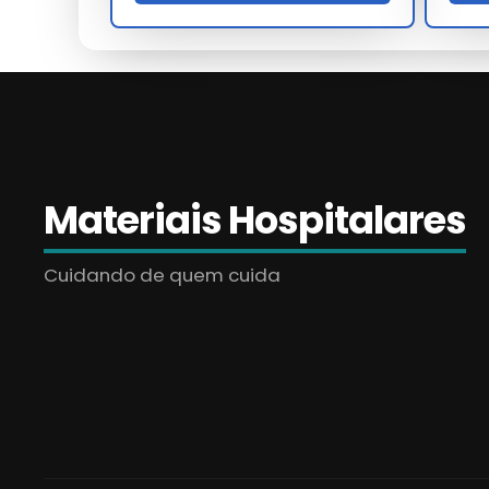
para sua aplicação.
Perguntas Frequentes
Existe garantia para onde comprar 
Sim, todos os nossos modelos de onde comprar 
técnico especializado.
Materiais Hospitalares
Qual o diferencial de onde compra
Cuidando de quem cuida
Nossas soluções passam por rigorosos controles, 
Como solicitar uma proposta em la
Para demandas industriais de onde comprar s
formulário no site para nossa equipe.
Cada
onde comprar sonda nasoenteral
en
desenvolvimento focado em eficiência real.