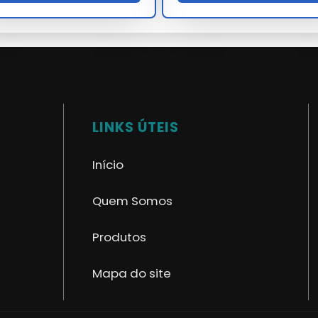
sonda nasoenteral?
sonda nasoenteral contam com garantia de fábrica e suporte
LINKS ÚTEIS
r sonda nasoenteral em nossa empresa?
Início
garantindo performance superior às alternativas comuns.
Quem Somos
rga escala?
Produtos
onda nasoenteral, basta encaminhar sua necessidade via
Mapa do site
tregue por nossa empresa carrega anos de pesquisa e