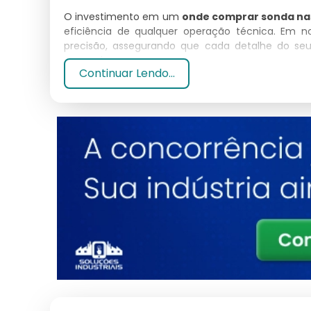
O investimento em um
onde comprar sonda na
eficiência de qualquer operação técnica. Em n
precisão, assegurando que cada detalhe do se
mercado.
Continuar Lendo...
Por que escolher Onde Comp
Nossa empresa se destaca no mercado pela seri
nasoenteral
. Nossos produtos são selecionado
ferramenta de alta confiabilidade.
Especificações Técnicas
Atributo
Material
Normas
Acabamento
Suporte