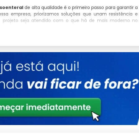
soenteral
de alta qualidade é o primeiro passo para garantir a
ossa empresa, priorizamos soluções que unam resistência e
u projeto seja atendido com o que há de mais moderno no
rar Sonda Nasoenteral conosco?
edade com que trata o fornecimento de
onde comprar sonda
s criteriosamente para garantir que você tenha em mãos uma
Detalhes
Polímeros estruturais de alta densidade
Conformidade total com padrões de
segurança
Tratamento de proteção UV integrado
Consultoria Especializada